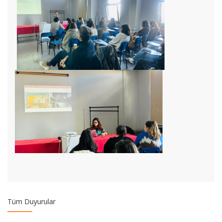
2024-2025 Bahar Dönemi Merkezi Yerleştirme Puanı ile
Geleneksel Türk Sanatları Programı Yatay Geçiş
Temel Eğitim Bölümü "Açık Ders" Etkinliği "Bir Kamu
Müzesinde Koleksiyon Oluşturmak"
YABANCI DİL MUAFİYET SINAVI
2024-2025 GSF Özel Yetenek Giriş Sınavları 2. YEDEK ADAY
Tüm Duyurular
KAYITLARI