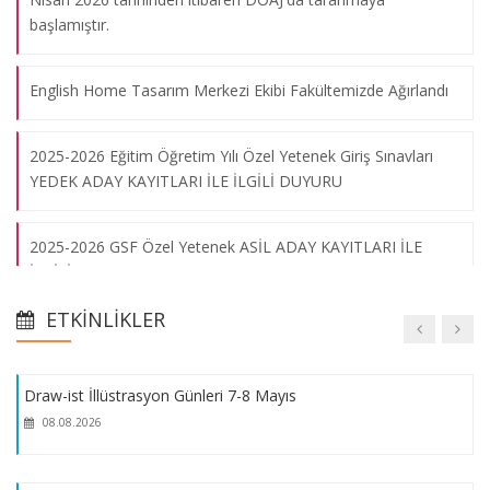
başlamıştır.
Cezayir'de Sanat Festivali
English Home Tasarım Merkezi Ekibi Fakültemizde Ağırlandı
08.08.2026
2025-2026 Eğitim Öğretim Yılı Özel Yetenek Giriş Sınavları
Marmara Flüt Orkestrası Konseri
YEDEK ADAY KAYITLARI İLE İLGİLİ DUYURU
08.08.2026
2025-2026 GSF Özel Yetenek ASİL ADAY KAYITLARI İLE
İLGİLİ DUYURU
Sanatsal Cam Sergisi
08.08.2026
ETKINLIKLER
"Tatbiki Bellek" Dökümantasyon Projesi
Draw-ist İllüstrasyon Günleri 7-8 Mayıs
2025-2026 Eğitim-Öğretim Yılı Güz Dönemi Kurumlar Arası ve
08.08.2026
Kurum İçi Yatay Geçiş Özel Yetenek Sınavı