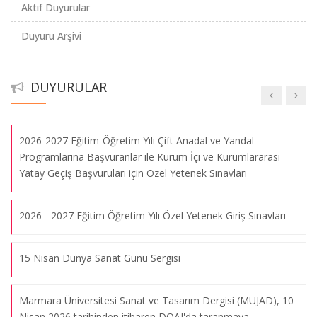
Aktif Duyurular
2024-2025 Özel Yetenek Sınavları - YEDEK ADAY KAYITLARI
Duyuru Arşivi
İLE İLGİLİ DUYURU
2024-2025 GSF Özel Yetenek ASİL ADAY KAYITLARI İLE
DUYURULAR
İLGİLİ DUYURU
2026-2027 Eğitim-Öğretim Yılı Çift Anadal ve Yandal
"Elalem Ne Der" Sergisi
Programlarına Başvuranlar ile Kurum İçi ve Kurumlararası
08.08.2026
Yatay Geçiş Başvuruları için Özel Yetenek Sınavları
2026 - 2027 Eğitim Öğretim Yılı Özel Yetenek Giriş Sınavları
"Görünür Görünmez Beden" Sergisi
08.08.2026
15 Nisan Dünya Sanat Günü Sergisi
"Statü Krizi" Sergisi
Marmara Üniversitesi Sanat ve Tasarım Dergisi (MUJAD), 10
08.08.2026
Nisan 2026 tarihinden itibaren DOAJ'da taranmaya