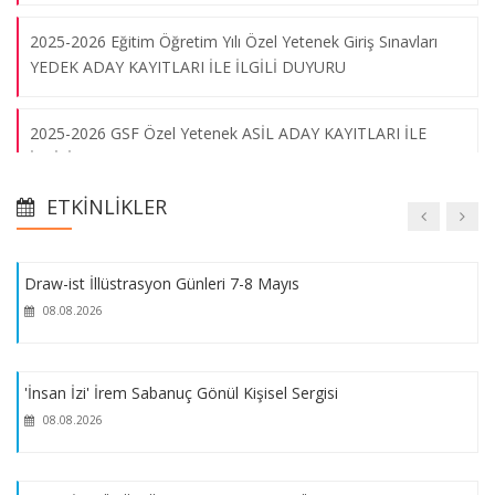
2025-2026 Eğitim Öğretim Yılı Özel Yetenek Giriş Sınavları
Marmara Flüt Orkestrası Konseri
YEDEK ADAY KAYITLARI İLE İLGİLİ DUYURU
08.08.2026
2025-2026 GSF Özel Yetenek ASİL ADAY KAYITLARI İLE
İLGİLİ DUYURU
Sanatsal Cam Sergisi
08.08.2026
ETKINLIKLER
"Tatbiki Bellek" Dökümantasyon Projesi
Draw-ist İllüstrasyon Günleri 7-8 Mayıs
2025-2026 Eğitim-Öğretim Yılı Güz Dönemi Kurumlar Arası ve
08.08.2026
Kurum İçi Yatay Geçiş Özel Yetenek Sınavı
2025-2026 Eğitim Öğretim Yılı Güzel Sanatlar Fakültesi Çift
'İnsan İzi' İrem Sabanuç Gönül Kişisel Sergisi
Ana Dal / Yan Dal Programı için yapılacak olan Özel Yetenek
08.08.2026
Sınavları