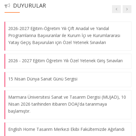
2024-2025 GSF Özel Yetenek ASİL ADAY KAYITLARI İLE
DUYURULAR
İLGİLİ DUYURU
2026-2027 Eğitim-Öğretim Yılı Çift Anadal ve Yandal
"Elalem Ne Der" Sergisi
Programlarına Başvuranlar ile Kurum İçi ve Kurumlararası
08.08.2026
Yatay Geçiş Başvuruları için Özel Yetenek Sınavları
2026 - 2027 Eğitim Öğretim Yılı Özel Yetenek Giriş Sınavları
"Görünür Görünmez Beden" Sergisi
08.08.2026
15 Nisan Dünya Sanat Günü Sergisi
"Statü Krizi" Sergisi
Marmara Üniversitesi Sanat ve Tasarım Dergisi (MUJAD), 10
08.08.2026
Nisan 2026 tarihinden itibaren DOAJ'da taranmaya
başlamıştır.
Cezayir'de Sanat Festivali
English Home Tasarım Merkezi Ekibi Fakültemizde Ağırlandı
08.08.2026