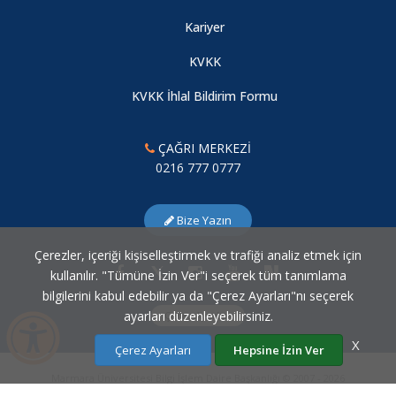
"Locality & Global Discourse, Yerellik ve Küresel Söylem"
English Home Tasarım Merkezi Ekibi Fakültemizde Ağırlandı
Kariyer
Sergisi
09.08.2026
KVKK
2025-2026 Eğitim Öğretim Yılı Özel Yetenek Giriş Sınavları
YEDEK ADAY KAYITLARI İLE İLGİLİ DUYURU
KVKK İhlal Bildirim Formu
"Elalem Ne Der" Sergisi
09.08.2026
ÇAĞRI MERKEZİ
0216 777 0777
"Görünür Görünmez Beden" Sergisi
Bize Yazın
09.08.2026
Çerezler, içeriği kişiselleştirmek ve trafiği analiz etmek için
kullanılır. "Tümüne İzin Ver"i seçerek tüm tanımlama
"Statü Krizi" Sergisi
bilgilerini kabul edebilir ya da "Çerez Ayarları"nı seçerek
ayarları düzenleyebilirsiniz.
Çerez Ayarları
09.08.2026
X
Çerez Ayarları
Hepsine İzin Ver
Marmara Üniversitesi Bilgi İşlem Daire Başkanlığı © 2007 - 2026
Cezayir'de Sanat Festivali