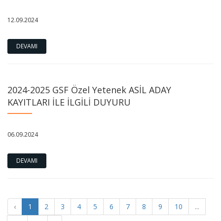
12.09.2024
DEVAMI
2024-2025 GSF Özel Yetenek ASİL ADAY
KAYITLARI İLE İLGİLİ DUYURU
06.09.2024
2024-2025 Bahar Dönemi Merkezi Yerleştirme Puanı ile
Geleneksel Türk Sanatları Programı Yatay Geçiş
DEVAMI
Temel Eğitim Bölümü "Açık Ders" Etkinliği "Bir Kamu
Müzesinde Koleksiyon Oluşturmak"
‹
1
2
3
4
5
6
7
8
9
10
...