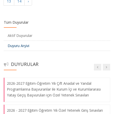
13
14
›
YABANCI DİL MUAFİYET SINAVI
2024-2025 GSF Özel Yetenek Giriş Sınavları 2. YEDEK ADAY
Tüm Duyurular
KAYITLARI
Aktif Duyurular
2024-2025 Özel Yetenek Sınavları - YEDEK ADAY KAYITLARI
Duyuru Arşivi
İLE İLGİLİ DUYURU
2024-2025 GSF Özel Yetenek ASİL ADAY KAYITLARI İLE
DUYURULAR
İLGİLİ DUYURU
2026-2027 Eğitim-Öğretim Yılı Çift Anadal ve Yandal
"Elalem Ne Der" Sergisi
Programlarına Başvuranlar ile Kurum İçi ve Kurumlararası
09.08.2026
Yatay Geçiş Başvuruları için Özel Yetenek Sınavları
2026 - 2027 Eğitim Öğretim Yılı Özel Yetenek Giriş Sınavları
"Görünür Görünmez Beden" Sergisi