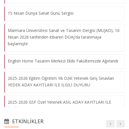
09.08.2026
15 Nisan Dünya Sanat Günü Sergisi
"Statü Krizi" Sergisi
Marmara Üniversitesi Sanat ve Tasarım Dergisi (MUJAD), 10
09.08.2026
Nisan 2026 tarihinden itibaren DOAJ'da taranmaya
başlamıştır.
Cezayir'de Sanat Festivali
English Home Tasarım Merkezi Ekibi Fakültemizde Ağırlandı
09.08.2026
2025-2026 Eğitim Öğretim Yılı Özel Yetenek Giriş Sınavları
Marmara Flüt Orkestrası Konseri
YEDEK ADAY KAYITLARI İLE İLGİLİ DUYURU
09.08.2026
2025-2026 GSF Özel Yetenek ASİL ADAY KAYITLARI İLE
İLGİLİ DUYURU
Sanatsal Cam Sergisi
09.08.2026
ETKINLIKLER
"Tatbiki Bellek" Dökümantasyon Projesi