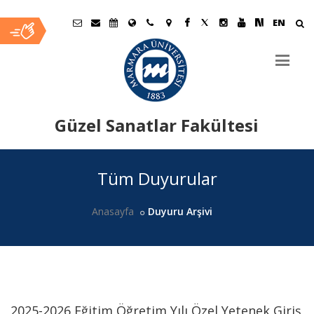
EN
Güzel Sanatlar Fakültesi
Ana
Tüm Duyurular
İçerik
Anasayfa
Duyuru Arşivi
2025-2026 Eğitim Öğretim Yılı Özel Yetenek Giriş