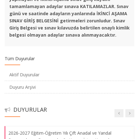
tamamlamayan adaylar sınava KATILAMAZLAR. Sınav
Temel Eğitim Bölümü "Açık Ders" Etkinliği "Bir Kamu
günü ve saatinde
adayların yanlarında İKİNCİ AŞAMA
Müzesinde Koleksiyon Oluşturmak"
SINAV GİRİŞ BELGESİNİ getirmeleri zorunludur. Sınav
Giriş
Belgesi ve sınav kılavuzda belirtilen onaylı kimlik
belgesi olmayan adaylar sınava alınmayacaktır.
YABANCI DİL MUAFİYET SINAVI
2024-2025 GSF Özel Yetenek Giriş Sınavları 2. YEDEK ADAY
Tüm Duyurular
KAYITLARI
Aktif Duyurular
2024-2025 Özel Yetenek Sınavları - YEDEK ADAY KAYITLARI
Duyuru Arşivi
İLE İLGİLİ DUYURU
2024-2025 GSF Özel Yetenek ASİL ADAY KAYITLARI İLE
DUYURULAR
İLGİLİ DUYURU
2026-2027 Eğitim-Öğretim Yılı Çift Anadal ve Yandal
"Elalem Ne Der" Sergisi