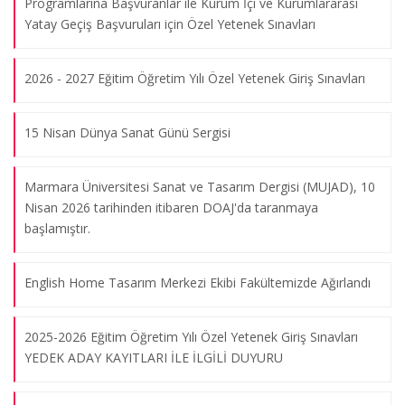
Programlarına Başvuranlar ile Kurum İçi ve Kurumlararası
06.08.2026
Yatay Geçiş Başvuruları için Özel Yetenek Sınavları
2026 - 2027 Eğitim Öğretim Yılı Özel Yetenek Giriş Sınavları
"Görünür Görünmez Beden" Sergisi
06.08.2026
15 Nisan Dünya Sanat Günü Sergisi
"Statü Krizi" Sergisi
Marmara Üniversitesi Sanat ve Tasarım Dergisi (MUJAD), 10
06.08.2026
Nisan 2026 tarihinden itibaren DOAJ'da taranmaya
başlamıştır.
Cezayir'de Sanat Festivali
English Home Tasarım Merkezi Ekibi Fakültemizde Ağırlandı
06.08.2026
2025-2026 Eğitim Öğretim Yılı Özel Yetenek Giriş Sınavları
Marmara Flüt Orkestrası Konseri
YEDEK ADAY KAYITLARI İLE İLGİLİ DUYURU
06.08.2026