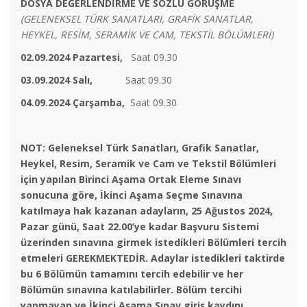
DOSYA DEĞERLENDİRME VE SÖZLÜ GÖRÜŞME
(GELENEKSEL TÜRK SANATLARI, GRAFİK SANATLAR,
HEYKEL, RESİM, SERAMİK VE CAM, TEKSTİL BÖLÜMLERİ)
02.09.2024 Pazartesi,
Saat 09.30
03.09.2024 Salı,
Saat 09.30
04.09.2024 Çarşamba,
Saat 09.30
NOT: Geleneksel Türk Sanatları, Grafik Sanatlar,
Heykel, Resim, Seramik ve Cam ve Tekstil
Bölümleri
için yapılan Birinci Aşama Ortak Eleme Sınavı
sonucuna göre, İkinci Aşama Seçme
Sınavına
katılmaya hak kazanan adayların, 25 Ağustos 2024,
Pazar günü, Saat 22.00’ye kadar Başvuru Sistemi
üzerinden sınavına girmek istedikleri
Bölümleri tercih
etmeleri GEREKMEKTEDİR. Adaylar istedikleri taktirde
bu 6 Bölümün tamamını
tercih edebilir ve her
2024-2025 Bahar Dönemi Merkezi Yerleştirme Puanı ile
Bölümün sınavına katılabilirler. Bölüm tercihi
Geleneksel Türk Sanatları Programı Yatay Geçiş
yapmayan ve İkinci Aşama
Sınav giriş kaydını