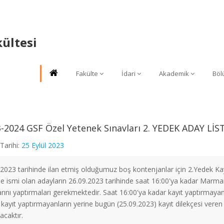
kültesi
Fakülte
İdari
Akademik
Böl
-2024 GSF Özel Yetenek Sınavları 2. YEDEK ADAY LİS
Tarihi:
25 Eylül 2023
2023 tarihinde ilan etmiş olduğumuz boş kontenjanlar için 2.Yedek Kayı
de ismi olan adayların 26.09.2023 tarihinde saat 16:00'ya kadar Marm
arını yaptırmaları gerekmektedir. Saat 16:00'ya kadar kayıt yaptırmayan 
kayıt yaptırmayanların yerine bugün (25.09.2023) kayıt dilekçesi veren 
acaktır.