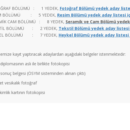
ĞRAF BÖLÜMÜ : 1 YEDEK,
Fotoğraf Bölümü yedek aday listesi
İM BÖLÜMÜ : 5 YEDEK,
Resim Bölümü yedek aday listesi içi
MİK CAM BÖLÜMÜ : 8 YEDEK,
Seramik ve Cam Bölümü yedek ad
TİL BÖLÜMÜ : 2 YEDEK,
Tekstil Bölümü yedek aday listesi i
KEL BÖLÜMÜ : 7 YEDEK,
Heykel Bölümü yedek aday listesi iç
temize kayıt yaptıracak adaylardan aşağıdaki belgeler istenmektedir:
 diplomasının aslı ile birlikte fotokopisi
 sonuç belgesi (ÖSYM sisteminden alınan çıktı)
et vesikalık fotoğraf
 kimlik kartının fotokopisi