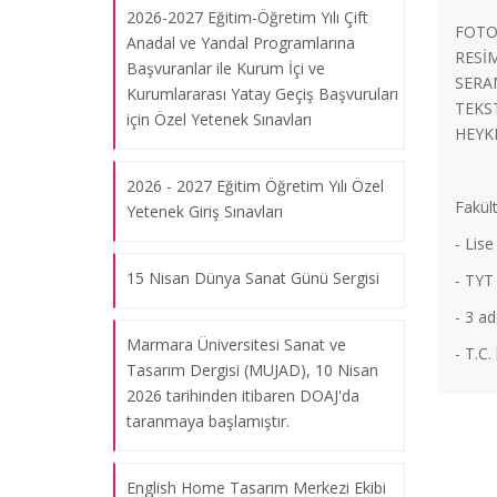
2026-2027 Eğitim-Öğretim Yılı Çift
FOTO
Anadal ve Yandal Programlarına
RES
Başvuranlar ile Kurum İçi ve
SERA
Kurumlararası Yatay Geçiş Başvuruları
TEKS
için Özel Yetenek Sınavları
HEY
"Elalem Ne Der" Sergisi
2026 - 2027 Eğitim Öğretim Yılı Özel
Fakül
07.08.2026
Yetenek Giriş Sınavları
- Lise
15 Nisan Dünya Sanat Günü Sergisi
- TYT
"Görünür Görünmez Beden" Sergisi
- 3 ad
07.08.2026
Marmara Üniversitesi Sanat ve
- T.C.
Tasarım Dergisi (MUJAD), 10 Nisan
2026 tarihinden itibaren DOAJ'da
"Statü Krizi" Sergisi
taranmaya başlamıştır.
07.08.2026
English Home Tasarım Merkezi Ekibi