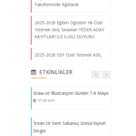
Cezayir'de Sanat Festivali
Fakültemizde Ağırlandı
07.08.2026
2025-2026 Eğitim Öğretim Yılı Özel
Yetenek Giriş Sınavları YEDEK ADAY
Marmara Flüt Orkestrası Konseri
KAYITLARI İLE İLGİLİ DUYURU
07.08.2026
2025-2026 GSF Özel Yetenek ASİL
ADAY KAYITLARI İLE İLGİLİ DUYURU
Sanatsal Cam Sergisi
07.08.2026
ETKINLIKLER
"Tatbiki Bellek" Dökümantasyon
Projesi
Draw-ist İllüstrasyon Günleri 7-8 Mayıs
07.08.2026
2025-2026 Eğitim-Öğretim Yılı Güz
Dönemi Kurumlar Arası ve Kurum İçi
Yatay Geçiş Özel Yetenek Sınavı
'İnsan İzi' İrem Sabanuç Gönül Kişisel
Sergisi