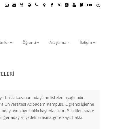
EN
ümler
Öğrenci
Araştırma
İletişim
TELERİ
t hakkı kazanan adayların listeleri aşağıdadır.
ara Üniversitesi Acıbadem Kampüsü Öğrenci İşlerine
adayların kayıt hakkı kaybolacaktır. Belirtilen saate
diğer adaylar yedek sırasına göre kayıt hakkı