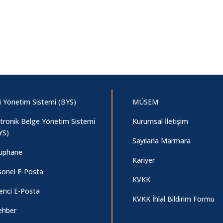
gi Yönetim Sistemi (BYS)
MÜSEM
ktronik Belge Yönetim Sistemi
Kurumsal İletişim
YS)
Sayılarla Marmara
üphane
Kariyer
sonel E-Posta
KVKK
enci E-Posta
KVKK İhlal Bildirim Formu
ehber